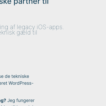
ske partner til
ing af legacy iOS-apps.
knisk gæld til
se de tekniske
ceret WordPress-
ng?
Jeg fungerer