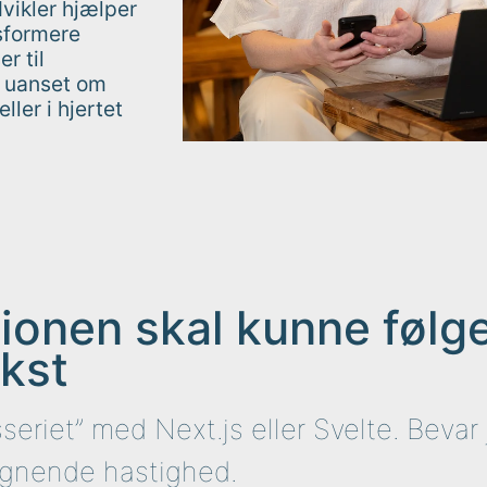
vikler hjælper
sformere
r til
 – uanset om
ler i hjertet
ionen skal kunne følg
kst
sseriet” med Next.js eller Svelte. Bevar
ignende hastighed.