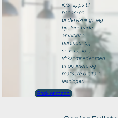
iOS-apps til
hands-on
undervisning. Jeg
hjælper både
ambitiøse
bureauer og
selvstændige
virksomheder med
at optimere og
realisere digitale
løsninger.
Book et møde