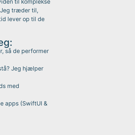
viden til komplekse
Jeg træder til,
id lever op til de
eg:
r, så de performer
stå? Jeg hjælper
nds med
e apps (SwiftUI &