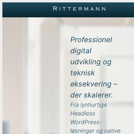
Spring
Spring
til
til
indhold
hovedindhold
Professionel
digital
udvikling og
teknisk
eksekvering –
der skalerer.
Fra lynhurtige
Headless
WordPress-
løsninger og native