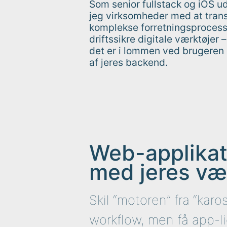
Som senior fullstack og iOS ud
jeg virksomheder med at tran
komplekse forretningsprocesse
driftssikre digitale værktøjer
det er i lommen ved brugeren el
af jeres backend.
Web-applikat
med jeres væ
Skil “motoren” fra “karo
workflow, men få app-l