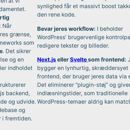
en at vi
synlighed får et massivt boost tak
ndamentet.
den rene kode.
rtig
:
Når
Bevar jeres workflow:
I beholder
res grænse,
WordPress’ brugervenlige kontrolpan
ameworks som
redigere tekster og billeder.
e
. Det sikrer
Next.js
eller
Svelte
som frontend:
J
lse og en
bygger en lynhurtig, skræddersyet
ller indholdet
frontend, der bruger jeres data via 
Det eliminerer “plugin-støj” og give
rukturerer
indlæsningstider, som traditionelle
.js backend,
WordPress-temaer aldrig kan matc
lde og udvide.
debase og
 i fremtiden.