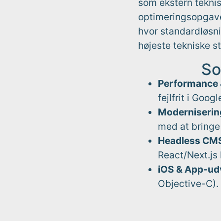
som ekstern teknis
optimeringsopgaver
hvor standardløsnin
højeste tekniske s
So
Performance 
fejlfrit i Goog
Moderniserin
med at bringe
Headless CMS
React/Next.js
iOS & App-udv
Objective-C).