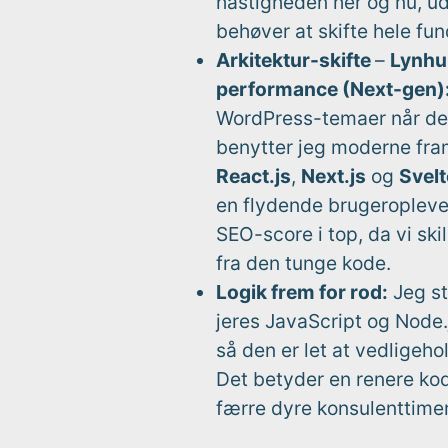
hastigheden her og nu, ud
behøver at skifte hele fu
Arkitektur-skifte
–
Lynhu
performance (Next-gen)
WordPress-temaer når de
benytter jeg moderne fr
React.js
,
Next.js
og
Svelt
en flydende brugeropleve
SEO-score i top, da vi ski
fra den tunge kode.
Logik frem for rod:
Jeg st
jeres JavaScript og Node
så den er let at vedligeho
Det betyder en renere ko
færre dyre konsulenttimer