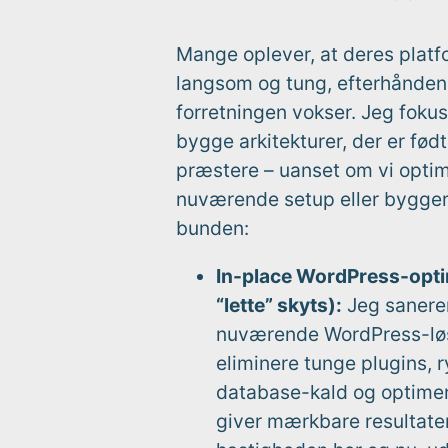
Mange oplever, at deres platf
langsom og tung, efterhånde
forretningen vokser. Jeg fokus
bygge arkitekturer, der er født 
præstere – uanset om vi optim
nuværende setup eller bygger 
bunden:
In-place WordPress-opti
“lette” skyts):
Jeg sanerer
nuværende WordPress-løs
eliminere tunge plugins, r
database-kald og optimer
giver mærkbare resultate