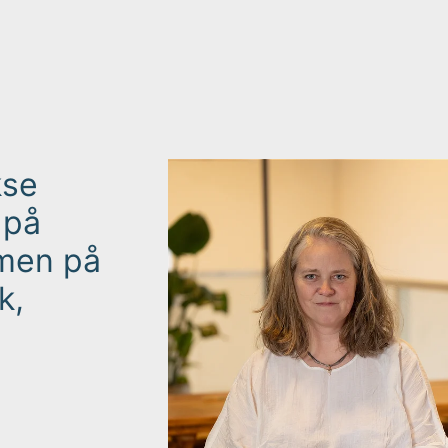
kse
 på
men på
k,