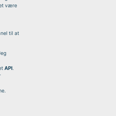
ket være
el til at
eg
et
API
.
r
he.