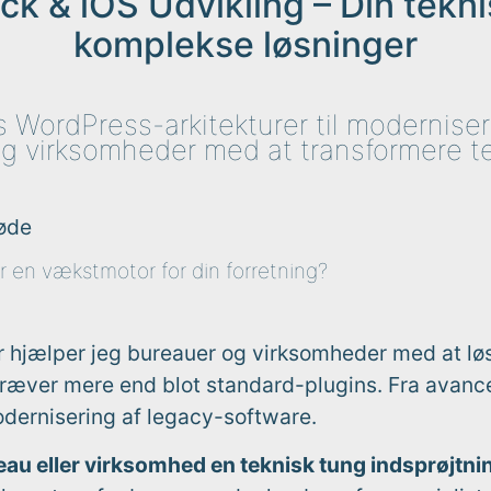
ck & iOS Udvikling – Din tekni
komplekse løsninger
 WordPress-arkitekturer til moderniser
g virksomheder med at transformere te
møde
er en vækstmotor for din forretning?
r hjælper jeg bureauer og virksomheder med at lø
 kræver mere end blot standard-plugins. Fra avan
dernisering af legacy-software.
eau eller virksomhed en teknisk tung indsprøjtni