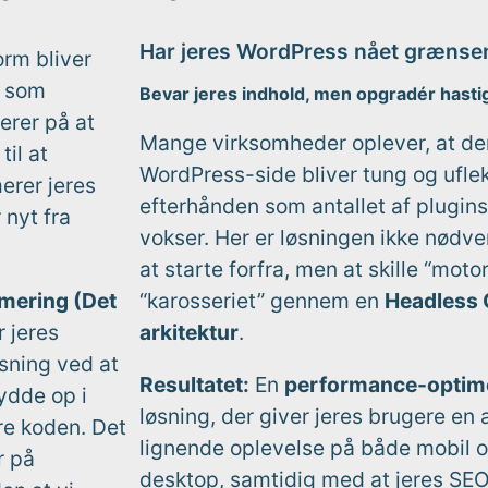
Har jeres WordPress nået grænse
orm bliver
n som
Bevar jeres indhold, men opgradér hast
erer på at
Mange virksomheder oplever, at de
til at
WordPress-side bliver tung og uflek
erer jeres
efterhånden som antallet af plugin
nyt fra
vokser. Her er løsningen ikke nødve
at starte forfra, men at skille “moto
mering (Det
“karosseriet” gennem en
Headless
 jeres
arkitektur
.
ning ved at
Resultatet:
En
performance-optim
ydde op i
løsning, der giver jeres brugere en
e koden. Det
lignende oplevelse på både mobil 
r på
desktop, samtidig med at jeres SEO