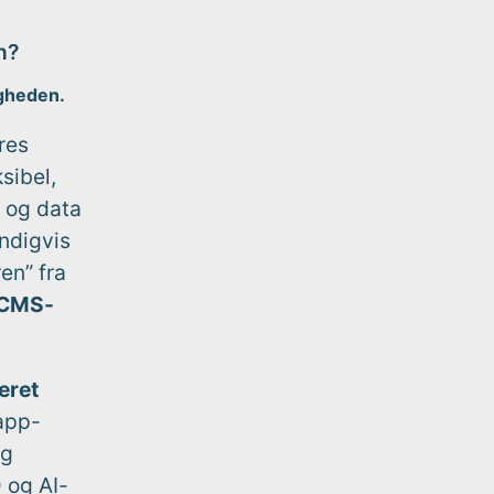
n?
igheden.
res
sibel,
s og data
ndigvis
ren” fra
 CMS-
eret
 app-
og
 og AI-