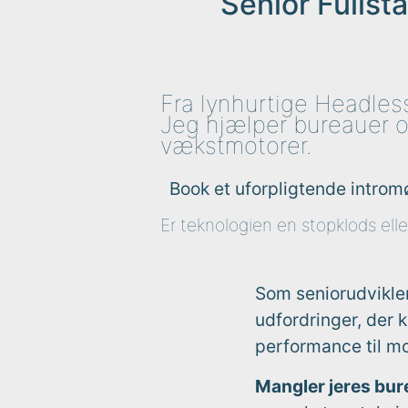
Senior Fullsta
Fra lynhurtige Headless
Jeg hjælper bureauer o
vækstmotorer.
Book et uforpligtende intro
Er teknologien en stopklods ell
Som seniorudvikle
udfordringer, der
performance til mo
Mangler jeres bur