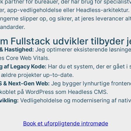
k partner for bureauer, der har brug for specialist
, app-vedligeholdelse eller Headless-arkitektur. 
gerne slipper op, og sikrer, at jeres leverancer alt
tandarder.
m Fullstack udvikler tilbyder j
& Hastighed:
Jeg optimerer eksisterende løsninge
les Core Web Vitals.
g af Legacy Kode:
Har du et system, der er gået i 
 ældre projekter up-to-date.
 & Next-Gen Web:
Jeg bygger lynhurtige fronte
 koblet på WordPress som Headless CMS.
ikling:
Vedligeholdelse og modernisering af nativ
Book et uforpligtende intromøde