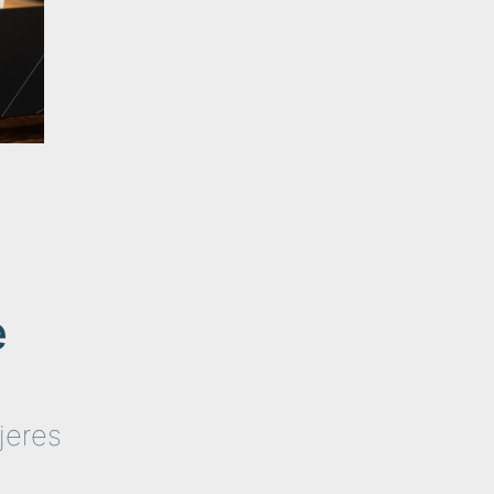
e
 jeres